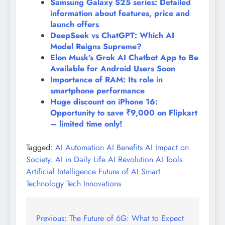
Samsung Galaxy S25 series: Detailed
information about features, price and
launch offers
DeepSeek vs ChatGPT: Which AI
Model Reigns Supreme?
Elon Musk’s Grok AI Chatbot App to Be
Available for Android Users Soon
Importance of RAM: Its role in
smartphone performance
Huge discount on iPhone 16:
Opportunity to save ₹9,000 on Flipkart
– limited time only!
Tagged:
AI Automation
AI Benefits
AI Impact on
Society.
AI in Daily Life
AI Revolution
AI Tools
Artificial Intelligence
Future of AI
Smart
Technology
Tech Innovations
Post
Previous:
The Future of 6G: What to Expect