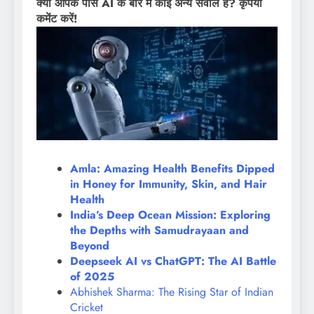
क्या आपके पास AI के बारे में कोई अन्य सवाल है? कृपया
कमेंट करें!
Amla: Amazing Health Benefits Dipped
in Honey for Immunity, Skin, and Hair
Health
India’s Deep Ocean Mission: Exploring
the Depths with Samudrayaan and
Beyond
Deepseek AI vs ChatGPT: The AI Battle
of 2025
Abhishek Sharma: The Rising Star of Indian
Cricket