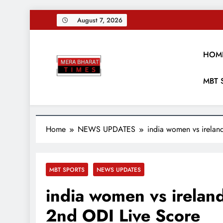
Skip
August 7, 2026
to
content
HOM
Merabharattim
MBT 
Digital News Blog
Home
NEWS UPDATES
india women vs irela
MBT SPORTS
NEWS UPDATES
india women vs irela
2nd ODI Live Score