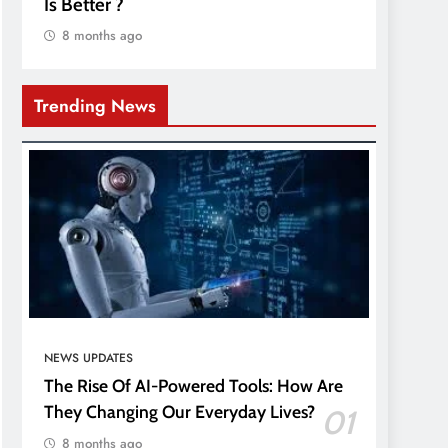
Is Better ?
8 months ago
Trending News
NEWS UPDATES
The Rise Of AI-Powered Tools: How Are
They Changing Our Everyday Lives?
01
8 months ago