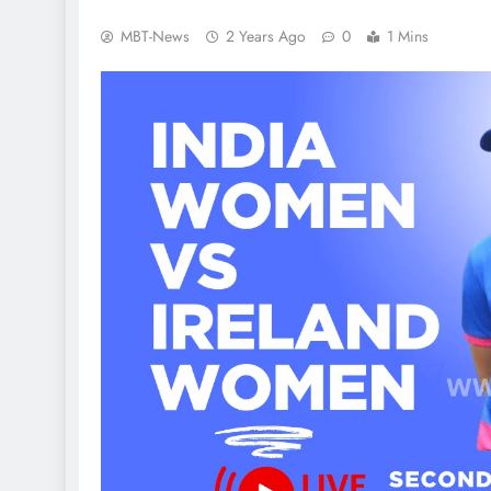
MBT-News
2 Years Ago
0
1 Mins