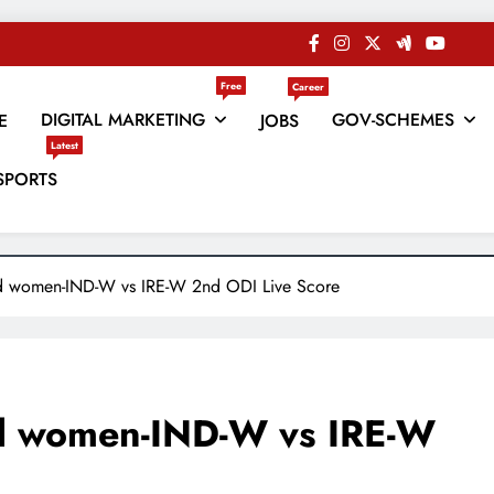
Free
Career
DIGITAL MARKETING
GOV-SCHEMES
E
JOBS
Latest
es
SPORTS
nd women-IND-W vs IRE-W 2nd ODI Live Score
nd women-IND-W vs IRE-W