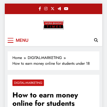
Skip
to
content
Merabharatti
Digital News Blog
MENU
Home
DIGITAL-MARKETING
How to earn money online for students under 18
DIGITAL-MARKETING
How to earn money
online for students