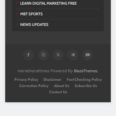
LEARN DIGITAL MARKETING FREE
MBT SPORTS
NEWS UPDATES
merabharattimes Powered By
.
BlazeThemes
Privacy Policy
Disclaimer
Fact-Checking Policy
Correction Policy
About Us
Subscribe Us
Contact Us