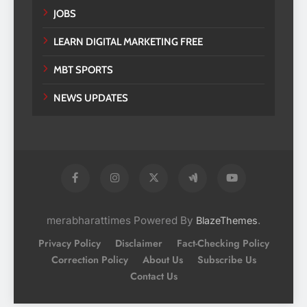
JOBS
LEARN DIGITAL MARKETING FREE
MBT SPORTS
NEWS UPDATES
merabharattimes Powered By
.
BlazeThemes
Privacy Policy
Disclaimer
Fact-Checking Policy
Correction Policy
About Us
Subscribe Us
Contact Us