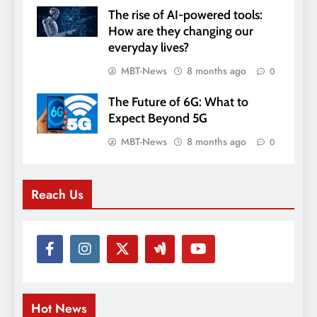
The rise of AI-powered tools:
How are they changing our
everyday lives?
MBT-News
8 months ago
0
The Future of 6G: What to
Expect Beyond 5G
MBT-News
8 months ago
0
Reach Us
Hot News