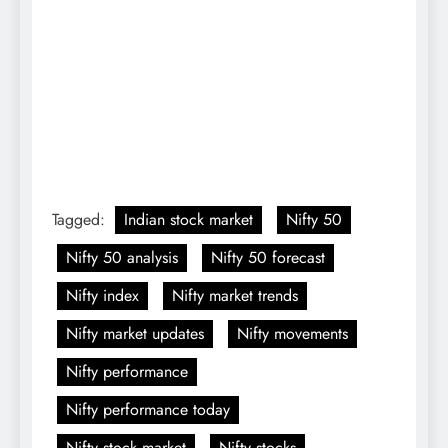
Tagged:
Indian stock market
Nifty 50
Nifty 50 analysis
Nifty 50 forecast
Nifty index
Nifty market trends
Nifty market updates
Nifty movements
Nifty performance
Nifty performance today
Nifty stock market
Nifty stocks