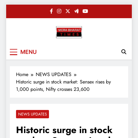
Skip
to
content
Merabharatti
Digital News Blog
MENU
Home
NEWS UPDATES
Historic surge in stock market: Sensex rises by
1,000 points, Nifty crosses 23,600
NEWS UPDATES
Historic surge in stock