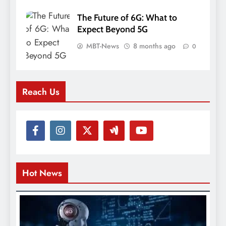
The Future of 6G: What to
Expect Beyond 5G
MBT-News
8 months ago
0
Reach Us
Hot News