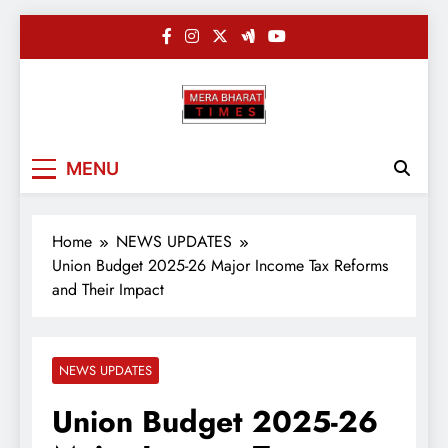
Skip
to
content
Merabharatti
Digital News Blog
MENU
Home
NEWS UPDATES
Union Budget 2025-26 Major Income Tax Reforms
and Their Impact
NEWS UPDATES
Union Budget 2025-26