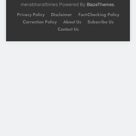
merabharattimes Powered By
.
BlazeThemes
Privacy Policy
Disclaimer
Fact-Checking Policy
Correction Policy
About Us
Subscribe Us
Contact Us