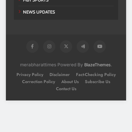
NEWS UPDATES
merabharattimes Powered By
.
BlazeThemes
Privacy Policy
Disclaimer
Fact-Checking Policy
Correction Policy
About Us
Subscribe Us
Contact Us