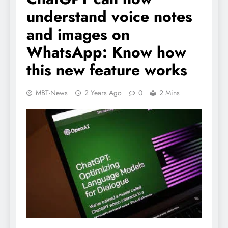
understand voice notes
and images on
WhatsApp: Know how
this new feature works
MBT-News
2 Years Ago
0
2 Mins