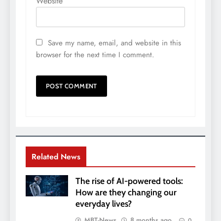
Website
Save my name, email, and website in this
browser for the next time I comment.
Related News
The rise of AI-powered tools:
How are they changing our
everyday lives?
MBT-News
8 months ago
0