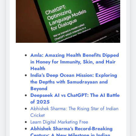
Amla: Amazing Health Benefits Dipped
in Honey for Immunity, Skin, and Hair
Health
India’s Deep Ocean Mission: Exploring
the Depths with Samudrayaan and
Beyond
Deepseek AI vs ChatGPT: The AI Battle
of 2025
Abhishek Sharma: The Rising Star of Indian
Cricket
Learn Digital Marketing Free
Abhishek Sharma’s Record-Breaking
Century: A New Milestone in Indian