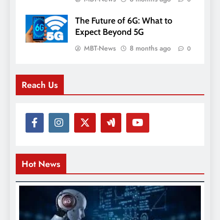
The Future of 6G: What to
Expect Beyond 5G
MBT-News
8 months ago
0
Reach Us
Hot News