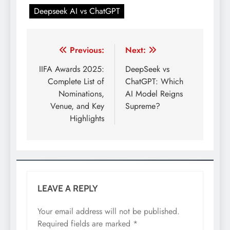
Deepseek AI vs ChatGPT
Post
Previous:
Next:
navigation
IIFA Awards 2025:
DeepSeek vs
Complete List of
ChatGPT: Which
Nominations,
AI Model Reigns
Venue, and Key
Supreme?
Highlights
LEAVE A REPLY
Your email address will not be published.
Required fields are marked
*