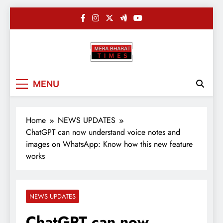
Skip
to
content
Merabharatti
Digital News Blog
MENU
Home
NEWS UPDATES
ChatGPT can now understand voice notes and
images on WhatsApp: Know how this new feature
works
NEWS UPDATES
ChatGPT can now