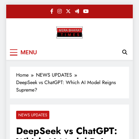
Skip
to
content
Merabharatti
Digital News Blog
MENU
Home
NEWS UPDATES
DeepSeek vs ChatGPT: Which AI Model Reigns
Supreme?
NEWS UPDATES
DeepSeek vs ChatGPT: