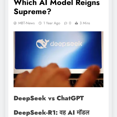
Which AI Model Reigns
Supreme?
MBT-News
1 Year Ago
0
3 Mins
DeepSeek vs ChatGPT
DeepSeek-R1: वह AI मॉडल