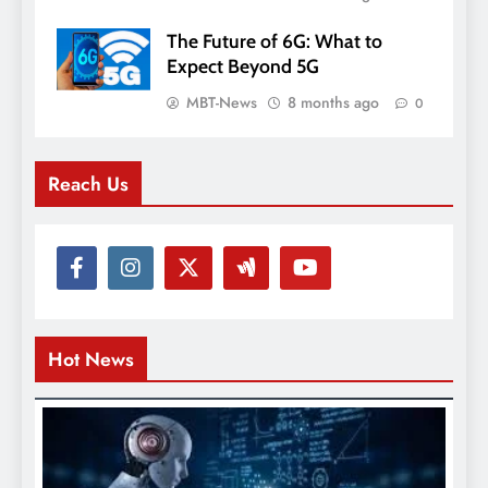
The Future of 6G: What to
Expect Beyond 5G
MBT-News
8 months ago
0
Reach Us
Hot News