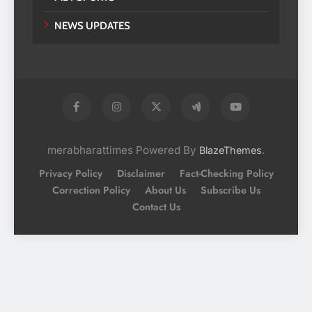
NEWS UPDATES
merabharattimes Powered By
.
BlazeThemes
Privacy Policy
Disclaimer
Fact-Checking Policy
Correction Policy
About Us
Subscribe Us
Contact Us