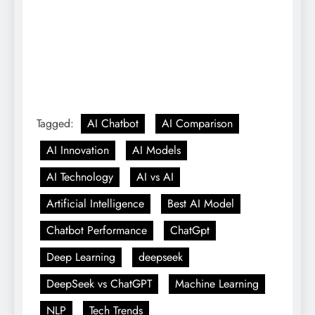
Tagged:
AI Chatbot
AI Comparison
AI Innovation
AI Models
AI Technology
AI vs AI
Artificial Intelligence
Best AI Model
Chatbot Performance
ChatGpt
Deep Learning
deepseek
DeepSeek vs ChatGPT
Machine Learning
NLP
Tech Trends