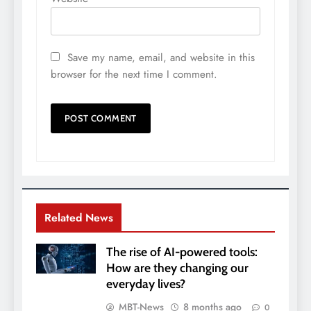
Save my name, email, and website in this
browser for the next time I comment.
Related News
The rise of AI-powered tools:
How are they changing our
everyday lives?
MBT-News
8 months ago
0